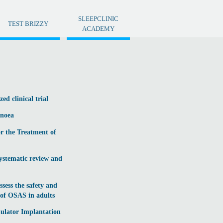
SLEEPCLINIC
TEST BRIZZY
ACADEMY
ed clinical trial
pnoea
or the Treatment of
systematic review and
sess the safety and
t of OSAS in adults
mulator Implantation