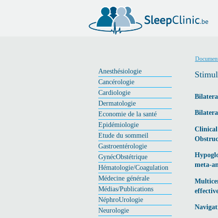
Document
Anesthésiologie
Stimul
Cancérologie
Cardiologie
Bilatera
Dermatologie
Bilatera
Economie de la santé
Epidémiologie
Clinica
Etude du sommeil
Obstruc
Gastroentérologie
Hypoglo
GynécObstétrique
meta-an
Hématologie/Coagulation
Médecine générale
Multice
Médias/Publications
effectiv
NéphroUrologie
Navigat
Neurologie