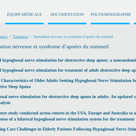
ÉQUIPE MÉDICALE
DOCUMENTATION
POLYSOMNOGRAPHIE
ation
>
Traitement
>
Stimulation nerveuse et syndrome d’apnées du sommeil
ation nerveuse et syndrome d’apnées du sommeil
l hypoglossal nerve stimulation for obstructive sleep apnea: a nonrandomiz
l hypoglossal nerve stimulation for treatment of adult obstructive sleep a
l Characteristics of Older Adults Seeking Hypoglossal Nerve Stimulation f
tive Sleep Apnea
ssal nerve stimulation for obstructive sleep apnea in adults- An updated 
alysis
ntre study conducted across centres in the USA, Europe and Australia to as
eness of a bilateral hypoglossal nerve stimulation system for the treatmen
ing Care Challenges in Elderly Patients Following Hypoglossal Nerve Sti