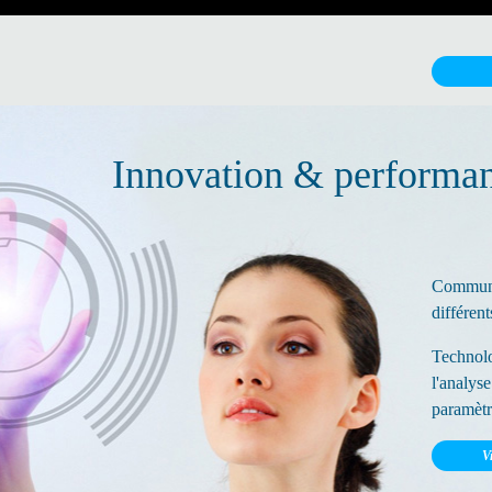
Innovation & performa
Communic
différen
Technolo
l'analyse
paramètr
V