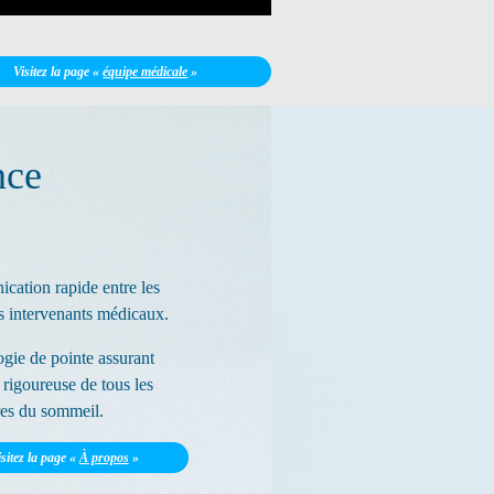
Visitez la page «
équipe médicale
»
nce
ation rapide entre les
ts intervenants médicaux.
gie de pointe assurant
 rigoureuse de tous les
es du sommeil.
isitez la page «
À propos
»