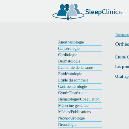
Document
Anesthésiologie
Orthès
Cancérologie
Cardiologie
Étude O
Dermatologie
Les prot
Economie de la santé
Epidémiologie
Oral ap
Etude du sommeil
Gastroentérologie
GynécObstétrique
Hématologie/Coagulation
Médecine générale
Médias/Publications
NéphroUrologie
Neurologie