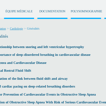
ÉQUIPE MÉDICALE
DOCUMENTATION
POLYSOMNOGRAPHIE
ation
>
Cardiologie
>
Généralités
lités
ationship between snoring and left ventricular hypertrophy
ortance of sleep-disordered breathing in cardiovascular disease
pnea and Cardiovascular Disease
al Rostral Fluid Shift
ation of the link between fluid shift and airway
f cardiac pacing on sleep-related breathing disorders
r Prevention of Cardiovascular Events in Obstructive Sleep Apnea
tion of Obstructive Sleep Apnea With Risk of Serious Cardiovascular Even