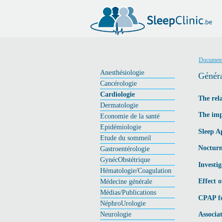
Document
Anesthésiologie
Généra
Cancérologie
Cardiologie
The rel
Dermatologie
The imp
Economie de la santé
Epidémiologie
Sleep A
Etude du sommeil
Nocturn
Gastroentérologie
GynécObstétrique
Investig
Hématologie/Coagulation
Médecine générale
Effect o
Médias/Publications
CPAP fo
NéphroUrologie
Neurologie
Associa