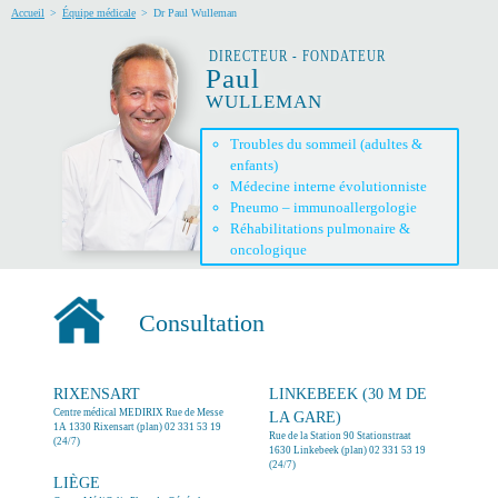
Accueil
>
Équipe médicale
>
Dr Paul Wulleman
DIRECTEUR - FONDATEUR
Paul
WULLEMAN
Troubles du sommeil (adultes &
enfants)
Médecine interne évolutionniste
Pneumo – immunoallergologie
Réhabilitations pulmonaire &
oncologique
Consultation
RIXENSART
LINKEBEEK (30 M DE
Centre médical MEDIRIX
Rue de Messe
LA GARE)
1A 1330 Rixensart (
plan
) 02 331 53 19
Rue de la Station 90 Stationstraat
(24/7)
1630 Linkebeek (
plan
) 02 331 53 19
(24/7)
LIÈGE