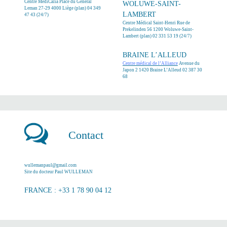
Centre MédiCalia
Place du Général
WOLUWE-SAINT-
Leman 27-29 4000 Liège (
plan
) 04 349
LAMBERT
47 43 (24/7)
Centre Médical Saint-Henri
Rue de
Prekelinden 56 1200 Woluwe-Saint-
Lambert (
plan
) 02 331 53 19 (24/7)
BRAINE L’ALLEUD
Centre médical de l’Alliance
Avenue du
Japon 2 1420 Braine L’Alleud 02 387 30
68
Contact
wullemanpaul@gmail.com
Site du docteur Paul WULLEMAN
FRANCE : +33 1 78 90 04 12