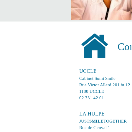
Con
UCCLE
Cabinet Somi Smile
Rue Victor Allard 201 bt 12
1180 UCCLE
02 331 42 01
LA HULPE
JUST
SMILE
TOGETHER
Rue de Genval 1