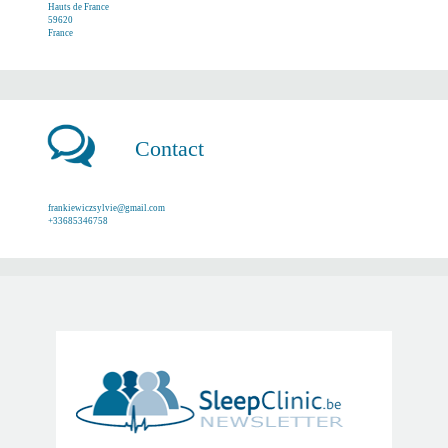
Hauts de France
59620
France
Contact
frankiewiczsylvie@gmail.com
+33685346758