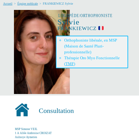
Accueil
>
Équipe médicale
>
FRANKIEWICZ Sylvie
LOGOPÈDE/ORTHOPHONISTE
Sylvie
FRANKIEWICZ
Orthophoniste libérale, en MSP
(Maison de Santé Pluri-
professionnelle)
Thérapie Oro Myo Fonctionnelle
(
TMF
)
Consultation
MSP Simone VEIL
1 A Allée Ambroise CROIZAT
Aulnoye Aymeries